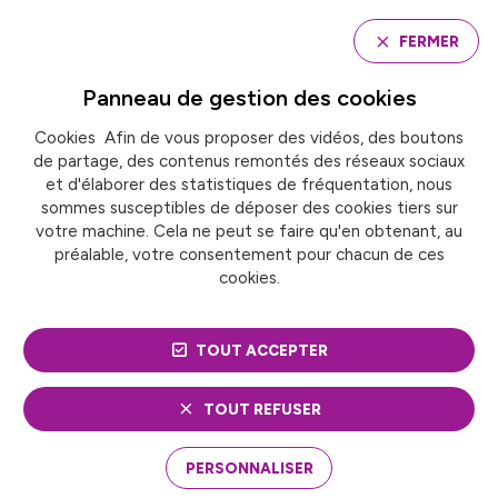
Panneau de gestion des cookies
FERMER
Panneau de gestion des
cookies
Cookies Afin de vous proposer des vidéos, des boutons
Accueil
de partage, des contenus remontés des réseaux sociaux
LA TAXE SUR LA VACANCE DES LOCAUX D’HABITATION
: L’ABOUTISSEMENT DES TRAVAUX DE FRANCE
et d'élaborer des statistiques de fréquentation, nous
URBAINE SUR LA FISCALITÉ DE LA VACANCE
sommes susceptibles de déposer des cookies tiers sur
votre machine. Cela ne peut se faire qu'en obtenant, au
préalable, votre consentement pour chacun de ces
cookies.
ACTUALITÉ
Tourisme
Urbanisme et logement
LA TAXE SUR LA
TOUT ACCEPTER
VACANCE DES LOCAUX
TOUT REFUSER
D’HABITATION :
PERSONNALISER
L’ABOUTISSEMENT DES