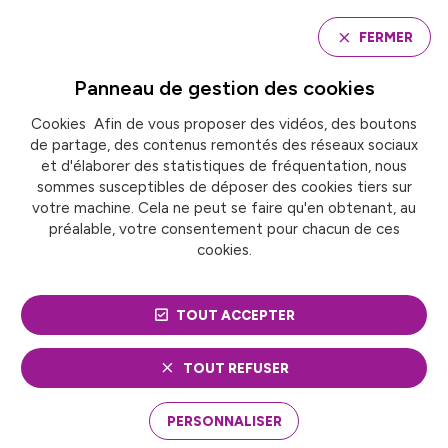
Panneau de gestion des cookies
FERMER
Panneau de gestion des
cookies
Cookies Afin de vous proposer des vidéos, des boutons
Accueil
de partage, des contenus remontés des réseaux sociaux
JOURNÉES NATIONALES DE FRANCE URBAINE : LES
GRANDS TÉMOINS DE LA PLÉNIÈRE
et d'élaborer des statistiques de fréquentation, nous
sommes susceptibles de déposer des cookies tiers sur
votre machine. Cela ne peut se faire qu'en obtenant, au
préalable, votre consentement pour chacun de ces
ACTUALITÉ
Solidarités et cohésion sociale
cookies.
JOURNÉES NATIONALES
TOUT ACCEPTER
DE FRANCE URBAINE :
LES GRANDS TÉMOINS
TOUT REFUSER
DE LA PLÉNIÈRE
PERSONNALISER