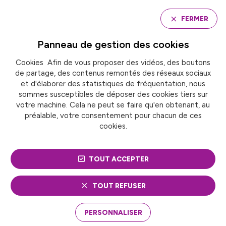
Panneau de gestion des cookies
FERMER
Panneau de gestion des
cookies
Cookies Afin de vous proposer des vidéos, des boutons
Accueil
de partage, des contenus remontés des réseaux sociaux
ATLAS 2050 : NOURRIR LES DÉMARCHES DE
PLANIFICATION ÉCOLOGIQUE TERRITORIALE
et d'élaborer des statistiques de fréquentation, nous
sommes susceptibles de déposer des cookies tiers sur
votre machine. Cela ne peut se faire qu'en obtenant, au
préalable, votre consentement pour chacun de ces
ACTUALITÉ
Transition écologique
cookies.
ATLAS 2050 : NOURRIR
TOUT ACCEPTER
LES DÉMARCHES DE
PLANIFICATION
TOUT REFUSER
ÉCOLOGIQUE
PERSONNALISER