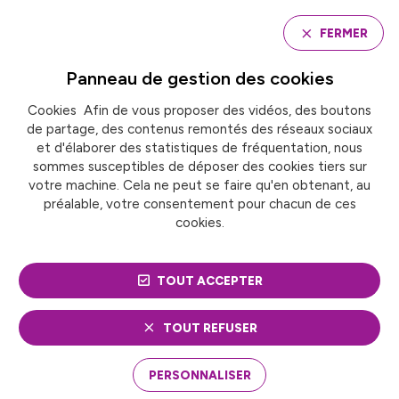
Panneau de gestion des cookies
FERMER
Panneau de gestion des
cookies
Cookies Afin de vous proposer des vidéos, des boutons
Accueil
de partage, des contenus remontés des réseaux sociaux
BULLES DE SPORT : LES ATHLÈTES MONTENT SUR LES
PLANCHES
et d'élaborer des statistiques de fréquentation, nous
sommes susceptibles de déposer des cookies tiers sur
votre machine. Cela ne peut se faire qu'en obtenant, au
préalable, votre consentement pour chacun de ces
PUBLICATION
cookies.
BULLES DE SPORT : LES
TOUT ACCEPTER
ATHLÈTES MONTENT
SUR LES PLANCHES
TOUT REFUSER
17 octobre 2024
15 Mo
PERSONNALISER