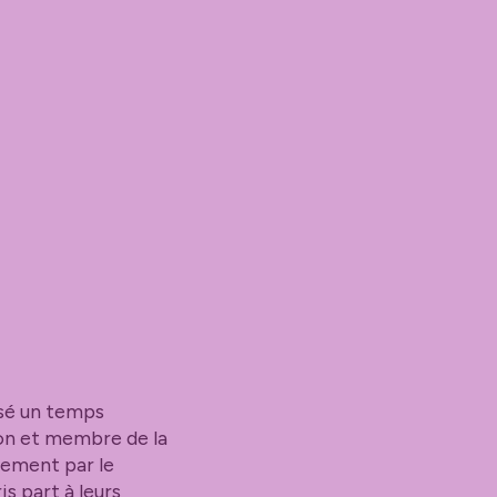
isé un temps
on et membre de la
rement par le
s part à leurs