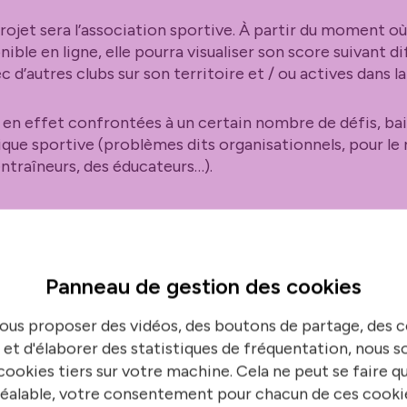
rojet sera l’association sportive. À partir du moment o
ible en ligne, elle pourra visualiser son score suivant d
d’autres clubs sur son territoire et / ou actives dans l
 en effet confrontées à un certain nombre de défis, ba
ique sportive (problèmes dits organisationnels, pour le
ntraîneurs, des éducateurs…).
formulaire renseigné, d’accéder à un certain nombre de 
Panneau de gestion des
cookies
fférent, doivent apporter une valeur ajoutée à l’associa
ales. Les porteurs du projet peuvent en effet faire un éta
ous proposer des vidéos, des boutons de partage, des
bles prédéfinies.
 et d'élaborer des statistiques de fréquentation, nous
ookies tiers sur votre machine. Cela ne peut se faire q
isons entre des variables avec trois niveaux de granularité
éalable, votre consentement pour chacun de ces cooki