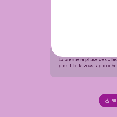
analyse descriptive,
liaisons entre des variables,
clusterisation par territoire
La première phase de collec
possible de vous rapproche
RE