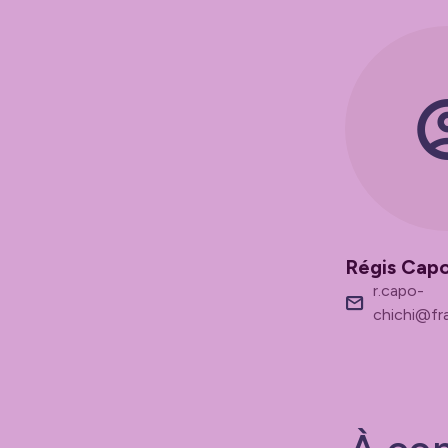
Régis Capo
r.capo-
chichi@fr