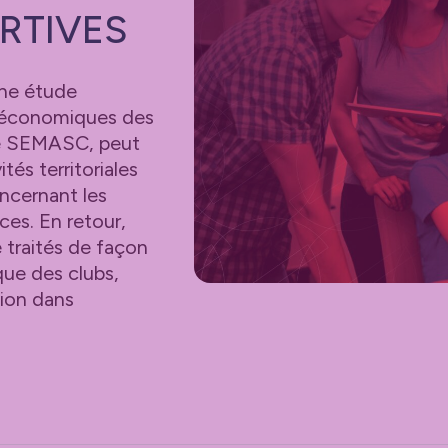
RTIVES
une étude
ioéconomiques des
elé SEMASC, peut
tés territoriales
oncernant les
ces. En retour,
 traités de façon
ue des clubs,
tion dans