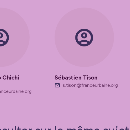
 Chichi
Sébastien Tison
s.tison@franceurbaine.org
anceurbaine.org