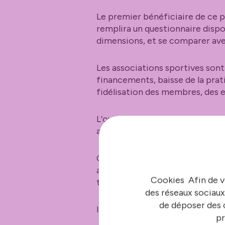
Le premier bénéficiaire de ce p
remplira un questionnaire dispon
dimensions, et se comparer avec 
Les associations sportives sont
financements, baisse de la prat
fidélisation des membres, des e
L’outil permettra, une fois le 
adéquates, en elearning
Ce projet, et le questionnaire a
aussi aux collectivités territori
Cookies Afin de v
territoire, en fonction de varia
des réseaux sociaux
de déposer des c
Il est possible de tester des lia
pr