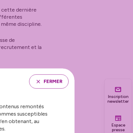
ù cette dernière
ifférentes
a même discipline.
isse de
 recrutement et la
formations
FERMER
tion sportive, mais
Inscription
t des lieux sur un
newsletter
 contenus remontés
 sommes susceptibles
u'en obtenant, au
 distincts :
Espace
es.
presse