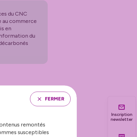
nces du CNC
ce au commerce
is en
’information du
s décarbonés
FERMER
Inscription
newsletter
 contenus remontés
 sommes susceptibles