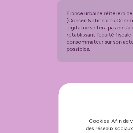
France urbaine réitèrera c
(Conseil National du Comm
digital ne se fera pas en s’
rétablissant l’équité fisca
consommateur sur son acte d
possibles.
Cookies Afin de v
des réseaux sociaux