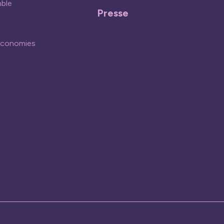
mble
Presse
économies