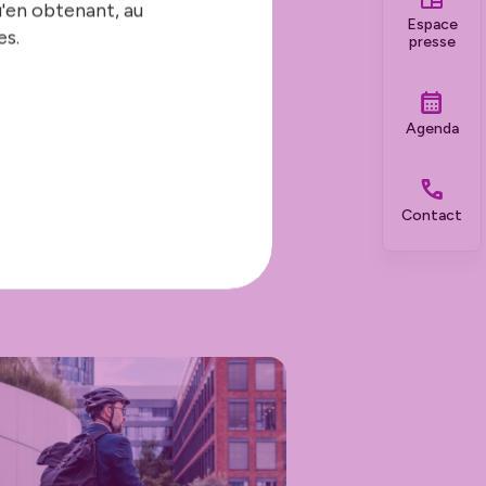
u'en obtenant, au
Espace
es.
presse
Agenda
Contact