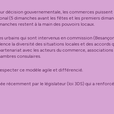
sur décision gouvernementale, les commerces puissent 
ational (5 dimanches avant les fêtes et les premiers dim
imanches restent à la main des pouvoirs locaux.
res urbains qui sont intervenus en commission (Besançon
dence la diversité des situations locales et des accords 
partenariat avec les acteurs du commerce, association
hambres consulaires.
 respecter ce modèle agile et différencié.
née récemment par le législateur (loi 3DS) qui a renforcé 