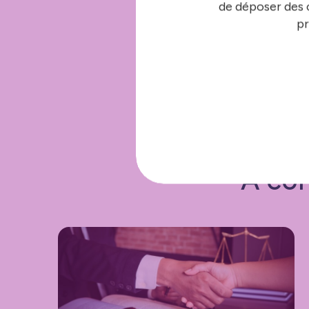
de déposer des c
pr
À con