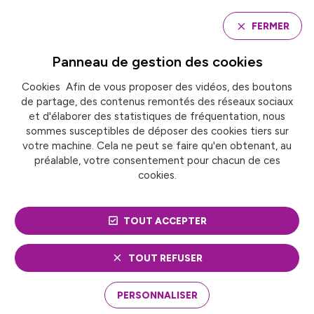
Panneau de gestion des cookies
FERMER
Panneau de gestion des
cookies
Cookies Afin de vous proposer des vidéos, des boutons
Accueil
de partage, des contenus remontés des réseaux sociaux
CONCOURS DE L’ÉTAT AU FINANCEMENT DES ACTIONS
LOCALES CONCOURANT À LA TRANSITION
et d'élaborer des statistiques de fréquentation, nous
ÉCOLOGIQUE : MOINS OU MIEUX D’ARGENT ?
sommes susceptibles de déposer des cookies tiers sur
votre machine. Cela ne peut se faire qu'en obtenant, au
préalable, votre consentement pour chacun de ces
cookies.
ACTUALITÉ
Finances et fiscalité
Transition écologique
TOUT ACCEPTER
CONCOURS DE L’ÉTAT AU
TOUT REFUSER
FINANCEMENT DES
PERSONNALISER
ACTIONS LOCALES