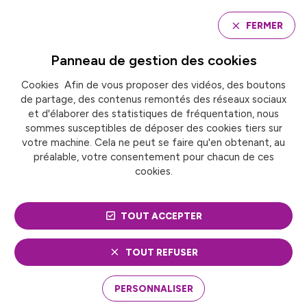
Panneau de gestion des cookies
FERMER
Panneau de gestion des
cookies
Cookies Afin de vous proposer des vidéos, des boutons
Accueil
de partage, des contenus remontés des réseaux sociaux
Redressement de la situation financière de la
CNRACL
et d'élaborer des statistiques de fréquentation, nous
sommes susceptibles de déposer des cookies tiers sur
votre machine. Cela ne peut se faire qu'en obtenant, au
préalable, votre consentement pour chacun de ces
PUBLICATION
cookies.
REDRESSEMENT DE LA
TOUT ACCEPTER
SITUATION FINANCIÈRE
DE LA CNRACL
TOUT REFUSER
17 octobre 2025
115 Ko
PERSONNALISER