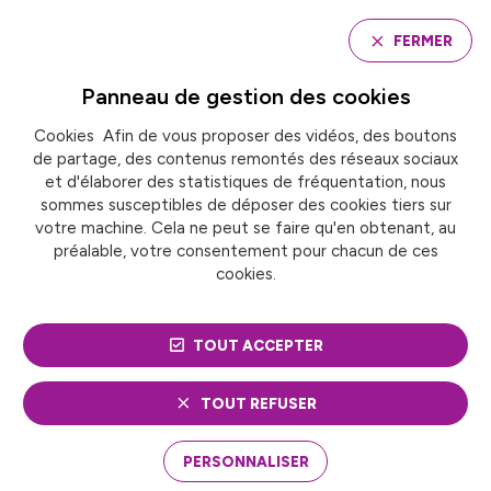
Panneau de gestion des cookies
FERMER
Panneau de gestion des
cookies
Cookies Afin de vous proposer des vidéos, des boutons
Accueil
de partage, des contenus remontés des réseaux sociaux
ADAPTATION AU CHANGEMENT CLIMATIQUE : UNE
TRAJECTOIRE À PRÉCISER POUR LES GRANDS
et d'élaborer des statistiques de fréquentation, nous
TERRITOIRES URBAINS
sommes susceptibles de déposer des cookies tiers sur
votre machine. Cela ne peut se faire qu'en obtenant, au
préalable, votre consentement pour chacun de ces
cookies.
PUBLICATION
ADAPTATION AU
TOUT ACCEPTER
CHANGEMENT
TOUT REFUSER
CLIMATIQUE : UNE
PERSONNALISER
TRAJECTOIRE À