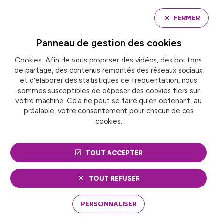
Panneau de gestion des cookies
FERMER
Panneau de gestion des
cookies
Cookies Afin de vous proposer des vidéos, des boutons
Accueil
de partage, des contenus remontés des réseaux sociaux
CP. Les villes du G7 et au-delà se réuniront à Nancy
les 3 et 4 juin pour adopter une Déclaration remise à
et d'élaborer des statistiques de fréquentation, nous
la présidence française du G7 en amont du Sommet
sommes susceptibles de déposer des cookies tiers sur
d’Évian.
votre machine. Cela ne peut se faire qu'en obtenant, au
préalable, votre consentement pour chacun de ces
cookies.
PRESSE
TOUT ACCEPTER
CP. LES VILLES DU G7 ET
AU-DELÀ SE RÉUNIRONT
TOUT REFUSER
À NANCY LES 3 ET 4 JUIN
PERSONNALISER