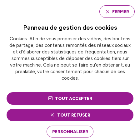
Panneau de gestion des cookies
FERMER
Panneau de gestion des
cookies
Cookies Afin de vous proposer des vidéos, des boutons
Accueil
de partage, des contenus remontés des réseaux sociaux
VILLE DE STRASBOURG : DU PAIN 100 % BIO, LOCAL ET
ARTISANAL POUR LES ÉCOLES
et d'élaborer des statistiques de fréquentation, nous
sommes susceptibles de déposer des cookies tiers sur
votre machine. Cela ne peut se faire qu'en obtenant, au
préalable, votre consentement pour chacun de ces
VILLE DE STRASBOURG :
cookies.
DU PAIN 100 % BIO,
TOUT ACCEPTER
LOCAL ET ARTISANAL
POUR LES ÉCOLES
TOUT REFUSER
PERSONNALISER
Depuis septembre, des écoliers strasbourgeois qui
déjeunent en cantine profitent de pain frais réalisé