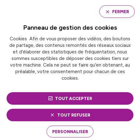
Panneau de gestion des cookies
FERMER
Panneau de gestion des
cookies
Cookies Afin de vous proposer des vidéos, des boutons
Accueil
de partage, des contenus remontés des réseaux sociaux
ROUEN MÉTROPOLE : ZONE À FAIBLES ÉMISSIONS
POUR UNE MOBILITÉ PLUS DURABLE
et d'élaborer des statistiques de fréquentation, nous
sommes susceptibles de déposer des cookies tiers sur
votre machine. Cela ne peut se faire qu'en obtenant, au
préalable, votre consentement pour chacun de ces
ROUEN MÉTROPOLE :
cookies.
ZONE À FAIBLES
TOUT ACCEPTER
ÉMISSIONS POUR UNE
MOBILITÉ PLUS DURABLE
TOUT REFUSER
PERSONNALISER
La Métropole Rouen Normandie s’est engagée
dans la voie de la durabilité en mettant en place