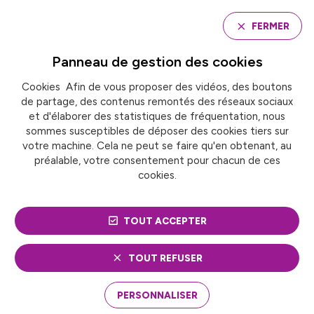
Panneau de gestion des cookies
FERMER
Panneau de gestion des
cookies
Cookies Afin de vous proposer des vidéos, des boutons
Accueil
de partage, des contenus remontés des réseaux sociaux
QUATRE LIGNES DE TRAMBUS À L’HORIZON 2030 À
RENNES
et d'élaborer des statistiques de fréquentation, nous
sommes susceptibles de déposer des cookies tiers sur
votre machine. Cela ne peut se faire qu'en obtenant, au
préalable, votre consentement pour chacun de ces
QUATRE LIGNES DE
cookies.
TRAMBUS À L’HORIZON
TOUT ACCEPTER
2030 À RENNES
TOUT REFUSER
Après l’ouverture de la ligne B de métro en
septembre 2022, Rennes Métropole continue sa
PERSONNALISER
démarche en faveur des mobilités durables. Le