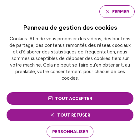
Panneau de gestion des cookies
FERMER
Panneau de gestion des
cookies
Cookies Afin de vous proposer des vidéos, des boutons
Accueil
de partage, des contenus remontés des réseaux sociaux
OLYMPIADE CULTURELLE : ROUEN PRÉSENTE LE
BOXEUR LOUNES HAMRAOUI
et d'élaborer des statistiques de fréquentation, nous
sommes susceptibles de déposer des cookies tiers sur
votre machine. Cela ne peut se faire qu'en obtenant, au
préalable, votre consentement pour chacun de ces
OLYMPIADE CULTURELLE
cookies.
: ROUEN PRÉSENTE LE
TOUT ACCEPTER
BOXEUR LOUNES
HAMRAOUI
TOUT REFUSER
PERSONNALISER
A Rouen, l’auteur Hugues Barthe s’est intéressé au
boxeur Lounes Hamraoui. A l’occasion de la