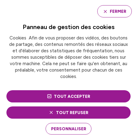
Panneau de gestion des cookies
FERMER
Panneau de gestion des
cookies
Cookies Afin de vous proposer des vidéos, des boutons
Accueil
de partage, des contenus remontés des réseaux sociaux
LILLE PROPOSE UNE ASSURANCE HABITATION
ABORDABLE POUR LES FOYERS MODESTES
et d'élaborer des statistiques de fréquentation, nous
sommes susceptibles de déposer des cookies tiers sur
votre machine. Cela ne peut se faire qu'en obtenant, au
préalable, votre consentement pour chacun de ces
LILLE PROPOSE UNE
cookies.
ASSURANCE HABITATION
TOUT ACCEPTER
ABORDABLE POUR LES
FOYERS MODESTES
TOUT REFUSER
PERSONNALISER
Face aux défis du pouvoir d’achat et du mal-
logement, la Ville de Lille, en partenariat avec le