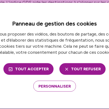
e. L’indice GDS aide les destinations à s’aligner sur les 
ns unies et à favoriser l’adoption, la promotion et la
métropole.
urs phases : une étape de collecte des données, suivie d
Panneau de gestion des
cookies
omne. Le but est d’augmenter le score chaque année. En e
ux du territoire qui repose sur l’engagement et l’action d
ous proposer des vidéos, des boutons de partage, des
onvention Bureau et Office de tourisme, hôteliers, trait
 et d'élaborer des statistiques de fréquentation, nous
 La démarche profite à l’ensemble de l’écosystème touri
ookies tiers sur votre machine. Cela ne peut se faire q
ant par les fournisseurs et les autorités locales en appo
éalable, votre consentement pour chacun de ces cooki
us les critères, dans le but de créer une destination ré
TOUT ACCEPTER
TOUT REFUSER
EN SAVOIR PLUS
PERSONNALISER