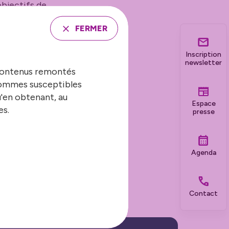
objectifs de
 reconnaissance de
FERMER
’un audit et enfin
ffet, le GDS
Inscription
newsletter
es collectivités et
 contenus remontés
eurs, restaurants,
 sommes susceptibles
stique local, des
u'en obtenant, au
rtant des
Espace
es.
presse
génératrice et
Agenda
Contact