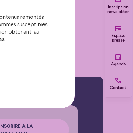
 notamment sur la
Inscription
 », consacré au
newsletter
 contenus remontés
 sommes susceptibles
u'en obtenant, au
e fixant quatre
Espace
es.
ent économique et
presse
uvernance
Agenda
Contact
INSCRIRE À LA