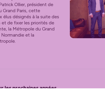
trick Ollier, président de
u Grand Paris, cette
x élus désignés à la suite des
t de fixer les priorités de
nte, la Métropole du Grand
en Normandie et la
tropole
.
r les prochaines années
, maire du Havre et président de Le Havre Seine Métro