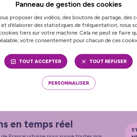
’avancement de plusieurs travaux engagés par l’Entente,
Panneau de gestion des
cookies
 économique, ainsi que sur le projet « Destination Seine
ous proposer des vidéos, des boutons de partage, des
risme créatif à l’échelle de la vallée de la Seine.
 et d'élaborer des statistiques de fréquentation, nous
ookies tiers sur votre machine. Cela ne peut se faire q
 membres de l’Entente ont adopté une déclaration commun
éalable, votre consentement pour chacun de ces cooki
 transitions écologiques et énergétiques, le développem
ivité de la vallée de la Seine et le renforcement de la go
TOUT ACCEPTER
TOUT REFUSER
PERSONNALISER
ns en temps réel
S’
 de France urbaine pour suivre toutes nos