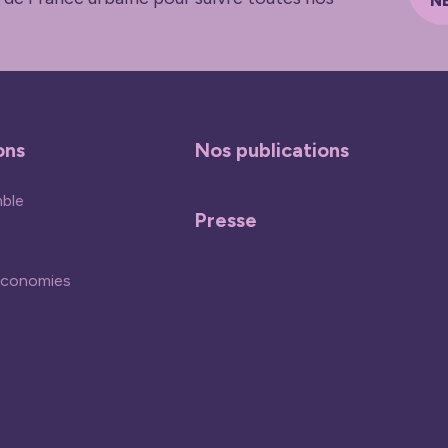
N
ons
Nos publications
mble
Presse
économies