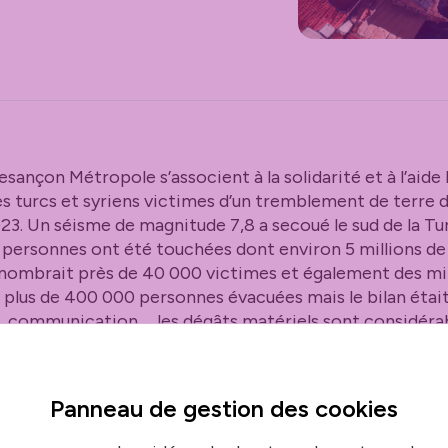
sançon Métropole s’associent à la solidarité et à l’aide
s turcs et syriens victimes d’un tremblement de terre da
23. Un séisme de magnitude 7,8 a secoué le sud de la Tur
de personnes ont été touchées dont environ 5 millions d
dénombrait près de 40 000 victimes et également des mil
l, plus de 400 000 personnes évacuées mais le bilan étai
té, communication,… les dégâts matériels sont considérab
al de la Ville de Besançon et conseil de communauté de
ctivement prochainement pour une subvention exceptio
Panneau de gestion des
cookies
ne à l’association Pompiers d’urgence internationale (P