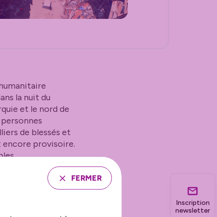
 humanitaire
ns la nuit du
quie et le nord de
e personnes
liers de blessés et
t encore provisoire.
les.
FERMER
 Grand Besançon
nnelle d’aide
Inscription
UI).
newsletter