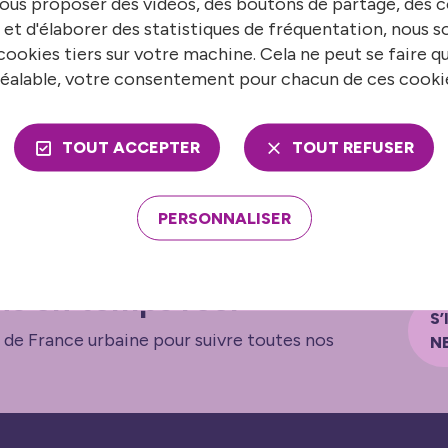
ous proposer des vidéos, des boutons de partage, des
 et d'élaborer des statistiques de fréquentation, nous
soutien matériel à l’association Amicale Franco Turque
ces derniers jours et l’association locale AJSA (Associa
ookies tiers sur votre machine. Cela ne peut se faire q
se également.
éalable, votre consentement pour chacun de ces cooki
TOUT ACCEPTER
TOUT REFUSER
PERSONNALISER
ns en temps réel
S’
 de France urbaine pour suivre toutes nos
N