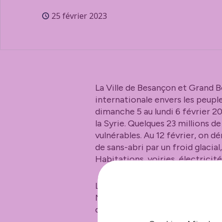
25 février 2023
La Ville de Besançon et Grand Be
internationale envers les peuple
dimanche 5 au lundi 6 février 20
la Syrie. Quelques 23 millions 
vulnérables. Au 12 février, on 
de sans-abri par un froid glacia
Habitations, voiries, électrici
Les instances, conseil municip
Métropole, délibèreront respe
d’urgence de 10 000 euros chacu