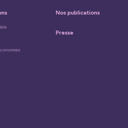
ons
Nos publications
mble
Presse
économies