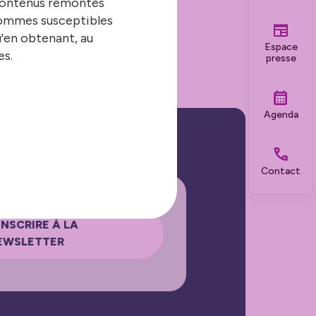
 contenus remontés
 sommes susceptibles
 De Besançon qui a
tion jeunesse et
u'en obtenant, au
Espace
es.
presse
Agenda
Contact
INSCRIRE À LA
EWSLETTER