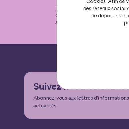
Cookies Afin de v
des réseaux sociaux
La Ville apporte également son 
organisé un convoi humanitaire 
de déposer des c
solidarité d’Anatolie) se mobili
pr
Suivez nos informatio
Abonnez-vous aux lettres d'informations
actualités.