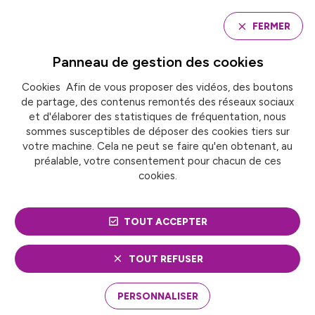
Panneau de gestion des cookies
FERMER
Panneau de gestion des
cookies
Cookies Afin de vous proposer des vidéos, des boutons
Accueil
de partage, des contenus remontés des réseaux sociaux
LA MÉTROPOLE NICE CÔTE D’AZUR ORGANISE LA
DEUXIÈME ÉDITION DU « NICE EUROPE DAY »
et d'élaborer des statistiques de fréquentation, nous
sommes susceptibles de déposer des cookies tiers sur
votre machine. Cela ne peut se faire qu'en obtenant, au
préalable, votre consentement pour chacun de ces
LA MÉTROPOLE NICE
cookies.
CÔTE D’AZUR ORGANISE
TOUT ACCEPTER
LA DEUXIÈME ÉDITION
DU « NICE EUROPE DAY »
TOUT REFUSER
2 mai 2023
PERSONNALISER