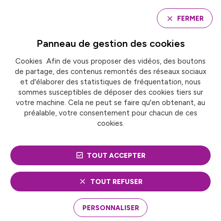
Panneau de gestion des cookies
FERMER
Panneau de gestion des
cookies
Cookies Afin de vous proposer des vidéos, des boutons
Accueil
de partage, des contenus remontés des réseaux sociaux
« EN MAI, FAITES L’EUROPE » DU 9 AU 21 MAI À NANCY
et d'élaborer des statistiques de fréquentation, nous
sommes susceptibles de déposer des cookies tiers sur
votre machine. Cela ne peut se faire qu'en obtenant, au
« EN MAI, FAITES
préalable, votre consentement pour chacun de ces
cookies.
L’EUROPE » DU 9 AU 21
MAI À NANCY
TOUT ACCEPTER
25 février 2023
TOUT REFUSER
PERSONNALISER