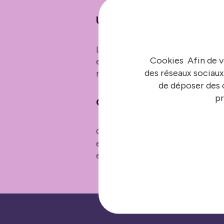
Un centre ouvert à toutes
Les adolescents de Boulogne peu
Cookies Afin de v
envisage de développer son offre
des réseaux sociaux
municipale des sports et les clu
de déposer des c
pr
GameWard : le club résid
GameWard, une marque esport gl
expansion. Ce club de gaming es
équipe de haut niveau.