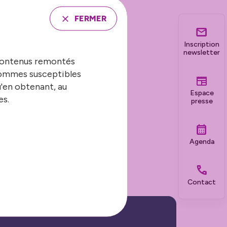
FERMER
Inscription
 la Municipalité
newsletter
 contenus remontés
s EHPAD, l’école
 sommes susceptibles
u'en obtenant, au
Espace
es.
presse
iscipline en pleine
Agenda
tingue par une
Contact