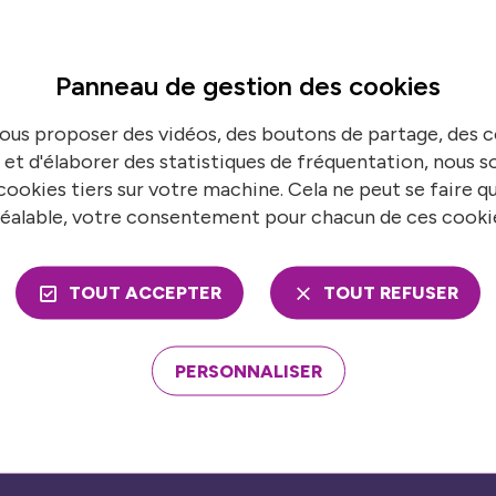
 et à tous
Panneau de gestion des
cookies
vent participer gratuitement à des stages encadrés, et
ous proposer des vidéos, des boutons de partage, des
 pour inclure d’autres structures locales, telles que le
 et d'élaborer des statistiques de fréquentation, nous
bs seniors.
ookies tiers sur votre machine. Cela ne peut se faire q
éalable, votre consentement pour chacun de ces cooki
ent de haut niveau
obale, rassemble des joueurs professionnels de cette d
TOUT ACCEPTER
TOUT REFUSER
t le résident officiel de Boulogne-Billancourt et se dis
PERSONNALISER