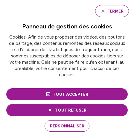
Panneau de gestion des cookies
FERMER
Panneau de gestion des
cookies
Cookies Afin de vous proposer des vidéos, des boutons
Accueil
de partage, des contenus remontés des réseaux sociaux
A STRASBOURG, L’ÉGALITÉ DE GENRE EST APPLIQUÉE
AU BUDGET
et d'élaborer des statistiques de fréquentation, nous
sommes susceptibles de déposer des cookies tiers sur
votre machine. Cela ne peut se faire qu'en obtenant, au
préalable, votre consentement pour chacun de ces
A STRASBOURG,
cookies.
L’ÉGALITÉ DE GENRE EST
TOUT ACCEPTER
APPLIQUÉE AU BUDGET
TOUT REFUSER
Après une expérimentation en 2022, la ville de
Strasbourg poursuit sa démarche de construction
PERSONNALISER
d’indicateurs sur les impacts des dépenses