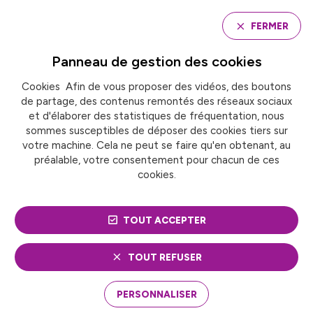
Panneau de gestion des cookies
FERMER
Panneau de gestion des
cookies
Cookies Afin de vous proposer des vidéos, des boutons
Accueil
de partage, des contenus remontés des réseaux sociaux
A DÉCINES (MÉTROPOLE DE LYON), LE PREMIER
QUARTIER « 100 % INCLUSIF »
et d'élaborer des statistiques de fréquentation, nous
sommes susceptibles de déposer des cookies tiers sur
votre machine. Cela ne peut se faire qu'en obtenant, au
préalable, votre consentement pour chacun de ces
A DÉCINES (MÉTROPOLE
cookies.
DE LYON), LE PREMIER
TOUT ACCEPTER
QUARTIER « 100 %
INCLUSIF »
TOUT REFUSER
PERSONNALISER
Le quartier D-Side à Décines (Métropole de Lyon),
labellisé « Territoire 100 % inclusif », est un projet