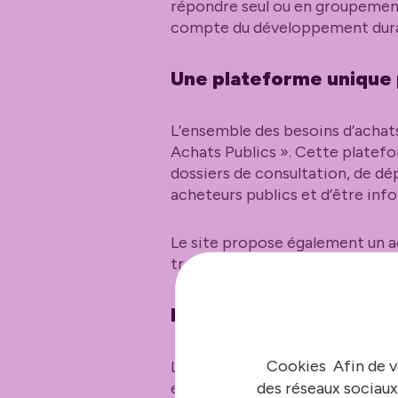
répondre seul ou en groupement
compte du développement dura
Une plateforme unique 
L’ensemble des besoins d’achats
Achats Publics ». Cette platefo
dossiers de consultation, de dép
acheteurs publics et d’être inf
Le site propose également un a
transparence, via l’Open Data 
Des dispositifs adaptés
Cookies Afin de v
La Métropole prévoit par ailleu
des réseaux sociaux
entreprises de l’économie social