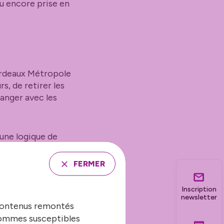
u encore prise en
Bordeaux Métropole
s, de retirer les
hanger avec les
une logique de
FERMER
Inscription
newsletter
 contenus remontés
d’insertion, les
 sommes susceptibles
 SCIC. Elle