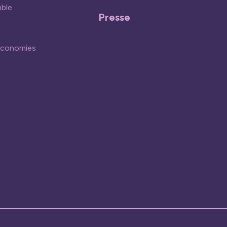
mble
Presse
économies