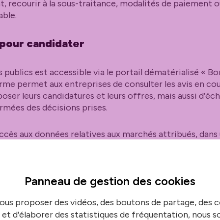
, recourir à la sous-traitance, modalités de paiement o
ble.
pour candidater
 publics est accessible via le portail dématérialisé « 
rme permet aux entreprises de consulter les avis en cour
oser leurs candidatures et leurs offres, mais aussi d’éc
ormées des décisions prises.
ccès aux données relatives aux marchés attribués, dans 
de Bordeaux Métropole.
 aux acteurs locaux
Panneau de gestion des
cookies
ous proposer des vidéos, des boutons de partage, des
rs des marchés réservés, notamment pour les structures 
 et d'élaborer des statistiques de fréquentation, nous
e et solidaire, les entreprises adaptées, les SCOP ou les