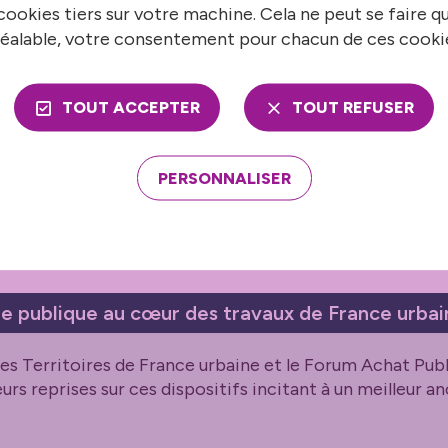
ookies tiers sur votre machine. Cela ne peut se faire q
ements de commande, permettant à plusieurs acheteur
eurs achats.
éalable, votre consentement pour chacun de ces cooki
 agit comme centrale d’achat pour les collectivités du 
TOUT ACCEPTER
TOUT REFUSER
 commandes publiques.
accessible, la Métropole cherche à lever les freins souve
PERSONNALISER
er la commande publique en véritable levier de dével
 publique au cœur des travaux de France urbai
 Territoires de France urbaine et le Forum Achat Publ
eurs reprises sur ces dispositifs incitant à un meilleur a