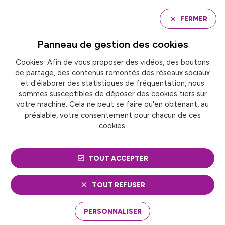
Panneau de gestion des cookies
FERMER
Panneau de gestion des
cookies
Cookies Afin de vous proposer des vidéos, des boutons
Accueil
de partage, des contenus remontés des réseaux sociaux
A ANNECY, DES ZONES NON-FUMEURS DEVANT DES
ÉCOLES
et d'élaborer des statistiques de fréquentation, nous
sommes susceptibles de déposer des cookies tiers sur
votre machine. Cela ne peut se faire qu'en obtenant, au
préalable, votre consentement pour chacun de ces
A ANNECY, DES ZONES
cookies.
NON-FUMEURS DEVANT
TOUT ACCEPTER
DES ÉCOLES
TOUT REFUSER
19 septembre 2023
PERSONNALISER