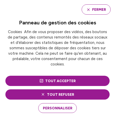
Panneau de gestion des cookies
FERMER
Panneau de gestion des
cookies
Cookies Afin de vous proposer des vidéos, des boutons
Accueil
de partage, des contenus remontés des réseaux sociaux
LES PREMIÈRES JOURNÉES NATIONALES DE FRANCE
URBAINE LES 23 ET 24 MARS PROCHAINS À ARRAS
et d'élaborer des statistiques de fréquentation, nous
sommes susceptibles de déposer des cookies tiers sur
votre machine. Cela ne peut se faire qu'en obtenant, au
préalable, votre consentement pour chacun de ces
LES PREMIÈRES
cookies.
JOURNÉES NATIONALES
TOUT ACCEPTER
DE FRANCE URBAINE LES
23 ET 24 MARS
TOUT REFUSER
PROCHAINS À ARRAS
PERSONNALISER