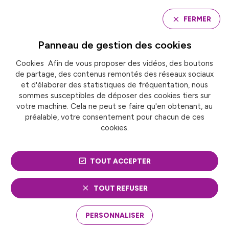
Panneau de gestion des cookies
FERMER
Panneau de gestion des
cookies
Cookies Afin de vous proposer des vidéos, des boutons
Accueil
de partage, des contenus remontés des réseaux sociaux
Webinaire : « RETEX » sur les couches compostables
et d'élaborer des statistiques de fréquentation, nous
sommes susceptibles de déposer des cookies tiers sur
votre machine. Cela ne peut se faire qu'en obtenant, au
WEBINAIRE : « RETEX »
préalable, votre consentement pour chacun de ces
cookies.
SUR LES COUCHES
COMPOSTABLES
TOUT ACCEPTER
TOUT REFUSER
PERSONNALISER