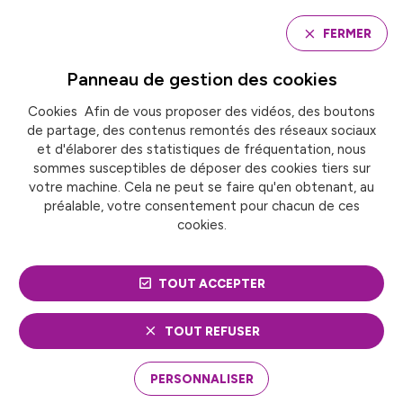
Panneau de gestion des cookies
FERMER
Panneau de gestion des
cookies
Cookies Afin de vous proposer des vidéos, des boutons
Accueil
de partage, des contenus remontés des réseaux sociaux
Webinaire « Rendez-vous de la politique de la ville »
et d'élaborer des statistiques de fréquentation, nous
sommes susceptibles de déposer des cookies tiers sur
votre machine. Cela ne peut se faire qu'en obtenant, au
WEBINAIRE « RENDEZ-
préalable, votre consentement pour chacun de ces
cookies.
VOUS DE LA POLITIQUE
DE LA VILLE »
TOUT ACCEPTER
TOUT REFUSER
PERSONNALISER