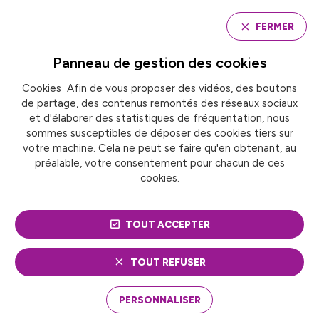
Panneau de gestion des cookies
FERMER
Panneau de gestion des
cookies
Cookies Afin de vous proposer des vidéos, des boutons
Accueil
de partage, des contenus remontés des réseaux sociaux
Séminaire « Pour des politiques locales de lutte
contre les discriminations, croiser les regards du
et d'élaborer des statistiques de fréquentation, nous
secteur public et du secteur privé »
sommes susceptibles de déposer des cookies tiers sur
votre machine. Cela ne peut se faire qu'en obtenant, au
préalable, votre consentement pour chacun de ces
cookies.
SÉMINAIRE « POUR DES
POLITIQUES LOCALES DE
TOUT ACCEPTER
LUTTE CONTRE LES
TOUT REFUSER
DISCRIMINATIONS,
PERSONNALISER
CROISER LES REGARDS