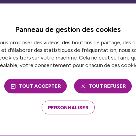
Panneau de gestion des
cookies
ns en temps réel
ous proposer des vidéos, des boutons de partage, des
S’
 et d'élaborer des statistiques de fréquentation, nous
 de France urbaine pour suivre toutes nos
N
ookies tiers sur votre machine. Cela ne peut se faire q
éalable, votre consentement pour chacun de ces cooki
TOUT ACCEPTER
TOUT REFUSER
ons
Nos publications
PERSONNALISER
mble
Presse