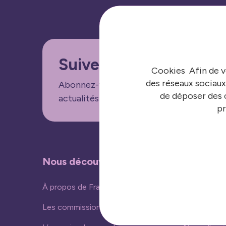
Suivez nos informatio
Cookies Afin de v
des réseaux sociaux
Abonnez-vous aux lettres d'informations
de déposer des c
actualités.
pr
Nous découvrir
Nos acti
À propos de France urbaine
Vivre ense
Les commissions
Ressources