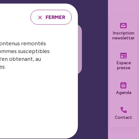
FERMER
Inscription
newsletter
 contenus remontés
INSCRIRE À LA
 sommes susceptibles
EWSLETTER
u'en obtenant, au
Espace
es.
presse
Agenda
Nos grands événements
Les Journées Nationales
Contact
Biennale de la sécurité et de la
prévention