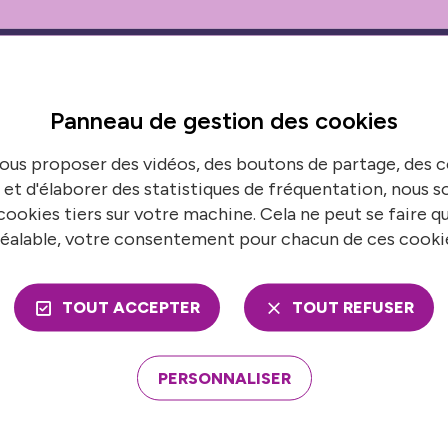
Panneau de gestion des
cookies
ous proposer des vidéos, des boutons de partage, des
ns en temps réel
 et d'élaborer des statistiques de fréquentation, nous
S’
ookies tiers sur votre machine. Cela ne peut se faire q
 de France urbaine pour suivre toutes nos
N
éalable, votre consentement pour chacun de ces cooki
TOUT ACCEPTER
TOUT REFUSER
ons
Nos publications
PERSONNALISER
mble
Presse