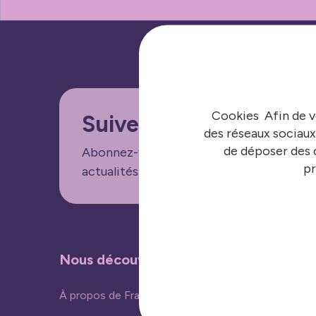
Cookies Afin de v
Suivez nos informatio
des réseaux sociaux
de déposer des c
Abonnez-vous aux lettres d'informations
pr
actualités.
Nous découvrir
Nos acti
À propos de France urbaine
Vivre ense