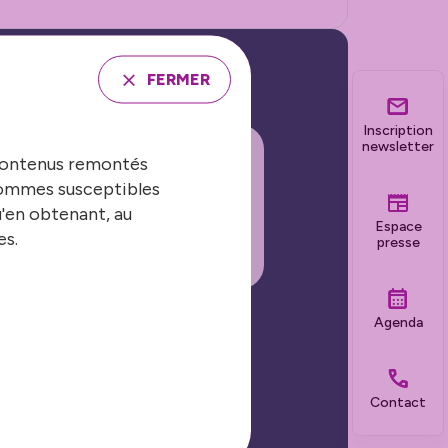
FERMER
Inscription
newsletter
 contenus remontés
 sommes susceptibles
INSCRIRE À LA
u'en obtenant, au
EWSLETTER
Espace
es.
presse
Agenda
Nos grands événements
Contact
Les Journées Nationales