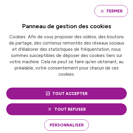
Panneau de gestion des cookies
FERMER
Panneau de gestion des
cookies
Cookies Afin de vous proposer des vidéos, des boutons
Accueil
de partage, des contenus remontés des réseaux sociaux
Journée de visites de la métropole lilloise autour du
thème : des industries culturelles et créatives
et d'élaborer des statistiques de fréquentation, nous
sommes susceptibles de déposer des cookies tiers sur
votre machine. Cela ne peut se faire qu'en obtenant, au
préalable, votre consentement pour chacun de ces
JOURNÉE DE VISITES DE
cookies.
LA MÉTROPOLE LILLOISE
TOUT ACCEPTER
AUTOUR DU THÈME : DES
INDUSTRIES
TOUT REFUSER
CULTURELLES ET
PERSONNALISER