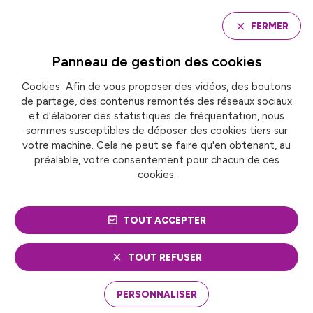
Panneau de gestion des cookies
FERMER
Panneau de gestion des
cookies
Cookies Afin de vous proposer des vidéos, des boutons
Accueil
de partage, des contenus remontés des réseaux sociaux
Groupe de travail « urbanisme et aménagement
urbain »
et d'élaborer des statistiques de fréquentation, nous
sommes susceptibles de déposer des cookies tiers sur
votre machine. Cela ne peut se faire qu'en obtenant, au
préalable, votre consentement pour chacun de ces
GROUPE DE TRAVAIL
cookies.
« URBANISME ET
TOUT ACCEPTER
AMÉNAGEMENT
URBAIN »
TOUT REFUSER
PERSONNALISER