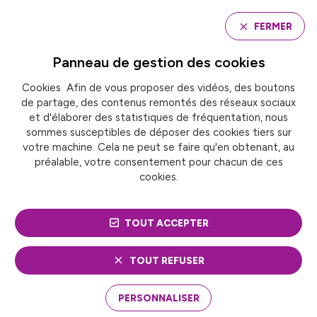
Panneau de gestion des cookies
FERMER
Panneau de gestion des
cookies
Cookies Afin de vous proposer des vidéos, des boutons
Accueil
de partage, des contenus remontés des réseaux sociaux
Groupe de travail « organisation institutionnelle »
et d'élaborer des statistiques de fréquentation, nous
sommes susceptibles de déposer des cookies tiers sur
votre machine. Cela ne peut se faire qu'en obtenant, au
GROUPE DE TRAVAIL
préalable, votre consentement pour chacun de ces
cookies.
« ORGANISATION
INSTITUTIONNELLE »
TOUT ACCEPTER
TOUT REFUSER
PERSONNALISER