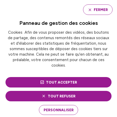
Panneau de gestion des cookies
FERMER
Panneau de gestion des
cookies
Cookies Afin de vous proposer des vidéos, des boutons
Accueil
de partage, des contenus remontés des réseaux sociaux
Groupe de travail « Lutte contre les
discriminations »
et d'élaborer des statistiques de fréquentation, nous
sommes susceptibles de déposer des cookies tiers sur
votre machine. Cela ne peut se faire qu'en obtenant, au
préalable, votre consentement pour chacun de ces
GROUPE DE TRAVAIL
cookies.
« LUTTE CONTRE LES
TOUT ACCEPTER
DISCRIMINATIONS »
TOUT REFUSER
PERSONNALISER