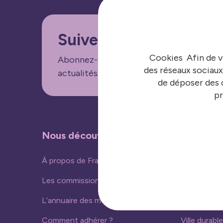
Suivez nos informatio
Cookies Afin de v
Abonnez-vous aux lettres d'informations
des réseaux sociaux
actualités.
de déposer des c
pr
Nous découvrir
Nos acti
À propos de France urbaine
Vivre ense
Les commissions
Ressources
L’annuaire des membres
Nouvelles 
Comment adhérer ?
Ville durable