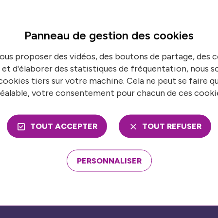
Panneau de gestion des
cookies
ns en temps réel
S’
ous proposer des vidéos, des boutons de partage, des
 de France urbaine pour suivre toutes nos
N
 et d'élaborer des statistiques de fréquentation, nous
ookies tiers sur votre machine. Cela ne peut se faire q
éalable, votre consentement pour chacun de ces cooki
TOUT ACCEPTER
TOUT REFUSER
ons
Nos publications
mble
PERSONNALISER
Presse
économies