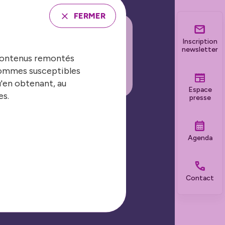
FERMER
Inscription
INSCRIRE À LA
newsletter
 contenus remontés
EWSLETTER
 sommes susceptibles
u'en obtenant, au
Espace
es.
presse
Nos grands événements
Agenda
Les Journées Nationales
Contact
Biennale de la sécurité et de la
prévention