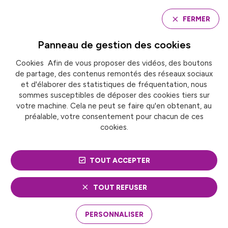
Panneau de gestion des cookies
FERMER
Panneau de gestion des
cookies
Cookies Afin de vous proposer des vidéos, des boutons
Accueil
de partage, des contenus remontés des réseaux sociaux
Groupe de travail « eau & assainissement »
et d'élaborer des statistiques de fréquentation, nous
sommes susceptibles de déposer des cookies tiers sur
votre machine. Cela ne peut se faire qu'en obtenant, au
GROUPE DE TRAVAIL
préalable, votre consentement pour chacun de ces
cookies.
« EAU &
ASSAINISSEMENT »
TOUT ACCEPTER
TOUT REFUSER
PERSONNALISER