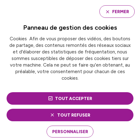
Panneau de gestion des cookies
FERMER
Panneau de gestion des
cookies
Cookies Afin de vous proposer des vidéos, des boutons
Accueil
de partage, des contenus remontés des réseaux sociaux
Groupe de travail « délégation de service public »
et d'élaborer des statistiques de fréquentation, nous
sommes susceptibles de déposer des cookies tiers sur
votre machine. Cela ne peut se faire qu'en obtenant, au
GROUPE DE TRAVAIL
préalable, votre consentement pour chacun de ces
cookies.
« DÉLÉGATION DE
SERVICE PUBLIC »
TOUT ACCEPTER
TOUT REFUSER
PERSONNALISER