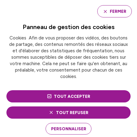
Panneau de gestion des cookies
FERMER
Panneau de gestion des
cookies
Cookies Afin de vous proposer des vidéos, des boutons
Accueil
de partage, des contenus remontés des réseaux sociaux
Groupe de travail « directeurs des pôles
métropolitains »
et d'élaborer des statistiques de fréquentation, nous
sommes susceptibles de déposer des cookies tiers sur
votre machine. Cela ne peut se faire qu'en obtenant, au
préalable, votre consentement pour chacun de ces
GROUPE DE TRAVAIL
cookies.
« DIRECTEURS DES
TOUT ACCEPTER
PÔLES
MÉTROPOLITAINS »
TOUT REFUSER
PERSONNALISER