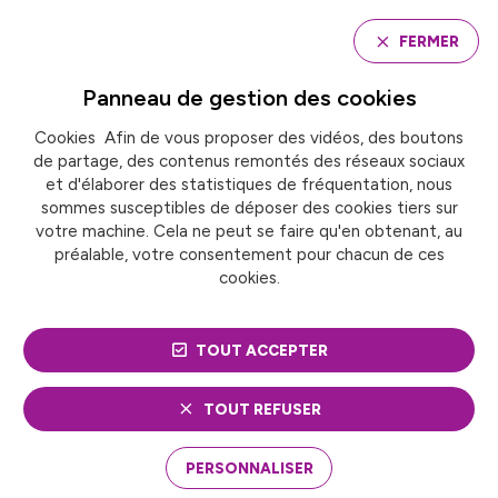
Panneau de gestion des cookies
FERMER
Panneau de gestion des
cookies
Cookies Afin de vous proposer des vidéos, des boutons
Accueil
de partage, des contenus remontés des réseaux sociaux
Groupe de travail « Déchets » France urbaine/Cercle
national du recyclage
et d'élaborer des statistiques de fréquentation, nous
sommes susceptibles de déposer des cookies tiers sur
votre machine. Cela ne peut se faire qu'en obtenant, au
préalable, votre consentement pour chacun de ces
GROUPE DE TRAVAIL
cookies.
« DÉCHETS » FRANCE
TOUT ACCEPTER
URBAINE/CERCLE
NATIONAL DU
TOUT REFUSER
RECYCLAGE
PERSONNALISER