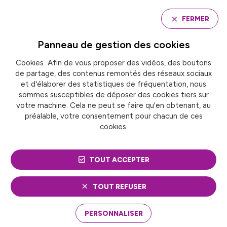
Panneau de gestion des cookies
FERMER
Panneau de gestion des
cookies
Cookies Afin de vous proposer des vidéos, des boutons
Accueil
Échange (arbres & réseaux) et GRDF
de partage, des contenus remontés des réseaux sociaux
et d'élaborer des statistiques de fréquentation, nous
sommes susceptibles de déposer des cookies tiers sur
ÉCHANGE (ARBRES &
votre machine. Cela ne peut se faire qu'en obtenant, au
préalable, votre consentement pour chacun de ces
RÉSEAUX) ET GRDF
cookies.
TOUT ACCEPTER
TOUT REFUSER
PERSONNALISER