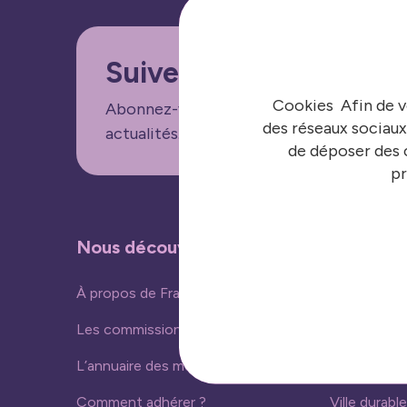
Suivez nos informatio
Cookies Afin de v
Abonnez-vous aux lettres d'informations
des réseaux sociaux
actualités.
de déposer des c
pr
Nous découvrir
Nos acti
À propos de France urbaine
Vivre ense
Les commissions
Ressources
L’annuaire des membres
Nouvelles 
Comment adhérer ?
Ville durable