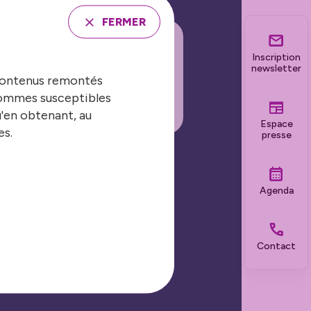
FERMER
Inscription
INSCRIRE À LA
newsletter
 contenus remontés
EWSLETTER
 sommes susceptibles
u'en obtenant, au
Espace
es.
presse
Nos grands événements
Agenda
Les Journées Nationales
Contact
Biennale de la sécurité et de la
prévention