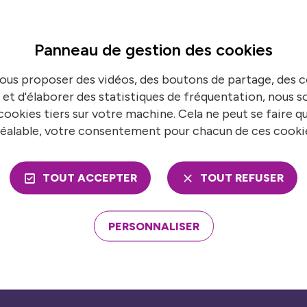
Panneau de gestion des
cookies
ns en temps réel
S’
ous proposer des vidéos, des boutons de partage, des
 de France urbaine pour suivre toutes nos
N
 et d'élaborer des statistiques de fréquentation, nous
ookies tiers sur votre machine. Cela ne peut se faire q
éalable, votre consentement pour chacun de ces cooki
TOUT ACCEPTER
TOUT REFUSER
ons
Nos publications
mble
PERSONNALISER
Presse
économies