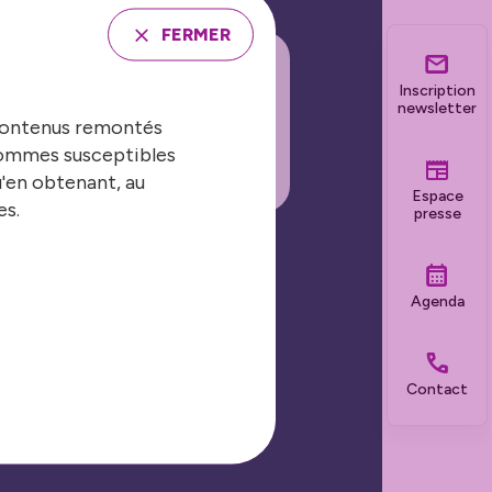
FERMER
Inscription
INSCRIRE À LA
newsletter
 contenus remontés
EWSLETTER
 sommes susceptibles
u'en obtenant, au
Espace
es.
presse
Nos grands événements
Agenda
Les Journées Nationales
Contact
Biennale de la sécurité et de la
prévention