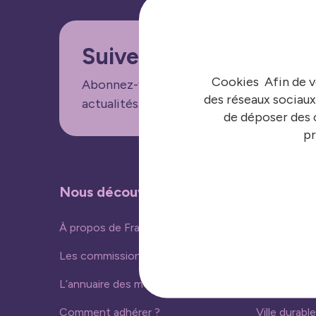
Suivez nos informatio
Cookies Afin de v
Abonnez-vous aux lettres d'informations
des réseaux sociaux
actualités.
de déposer des c
pr
Nous découvrir
Nos acti
À propos de France urbaine
Vivre ense
Les commissions
Ressources
L’annuaire des membres
Nouvelles 
Comment adhérer ?
Ville durable