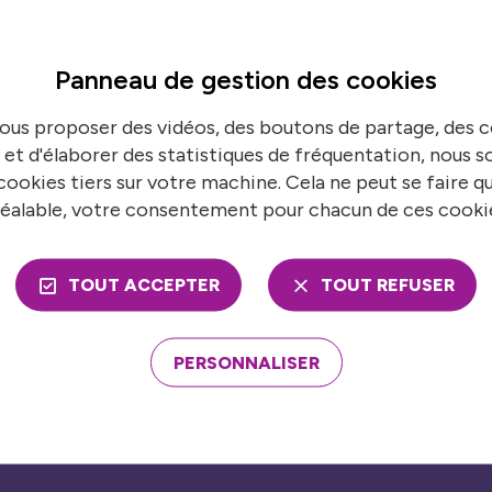
Panneau de gestion des
cookies
ns en temps réel
S’
ous proposer des vidéos, des boutons de partage, des
 de France urbaine pour suivre toutes nos
N
 et d'élaborer des statistiques de fréquentation, nous
ookies tiers sur votre machine. Cela ne peut se faire q
éalable, votre consentement pour chacun de ces cooki
TOUT ACCEPTER
TOUT REFUSER
ons
Nos publications
mble
PERSONNALISER
Presse
économies