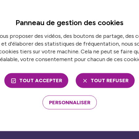
Panneau de gestion des
cookies
ns en temps réel
S’
ous proposer des vidéos, des boutons de partage, des
 de France urbaine pour suivre toutes nos
N
 et d'élaborer des statistiques de fréquentation, nous
ookies tiers sur votre machine. Cela ne peut se faire q
éalable, votre consentement pour chacun de ces cooki
TOUT ACCEPTER
TOUT REFUSER
ons
Nos publications
mble
PERSONNALISER
Presse
économies