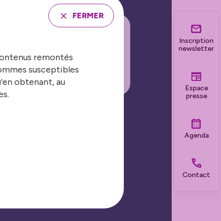
FERMER
Inscription
INSCRIRE À LA
newsletter
 contenus remontés
EWSLETTER
 sommes susceptibles
u'en obtenant, au
Espace
es.
presse
Nos grands événements
Agenda
Les Journées Nationales
Contact
Biennale de la sécurité et de la
prévention