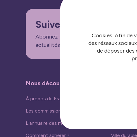
Suivez nos informatio
Cookies Afin de v
Abonnez-vous aux lettres d'informations
des réseaux sociaux
actualités.
de déposer des c
pr
Nous découvrir
Nos acti
À propos de France urbaine
Vivre ense
Les commissions
Ressources
L’annuaire des membres
Nouvelles 
Comment adhérer ?
Ville durable