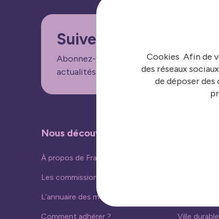
Suivez nos informatio
Cookies Afin de v
Abonnez-vous aux lettres d'informations
des réseaux sociaux
actualités.
de déposer des c
pr
Nous découvrir
Nos acti
À propos de France urbaine
Vivre ense
Les commissions
Ressources
L’annuaire des membres
Nouvelles 
Comment adhérer ?
Ville durable