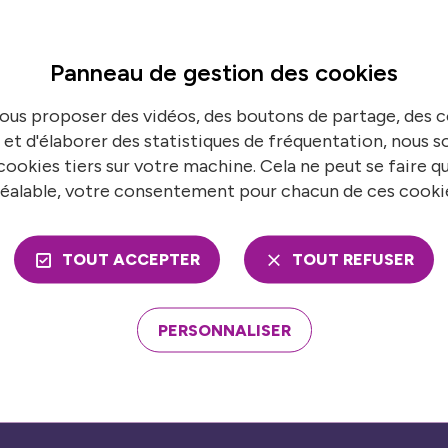
Panneau de gestion des
cookies
ns en temps réel
S’
ous proposer des vidéos, des boutons de partage, des
 de France urbaine pour suivre toutes nos
N
 et d'élaborer des statistiques de fréquentation, nous
ookies tiers sur votre machine. Cela ne peut se faire q
éalable, votre consentement pour chacun de ces cooki
TOUT ACCEPTER
TOUT REFUSER
ons
Nos publications
mble
PERSONNALISER
Presse
économies