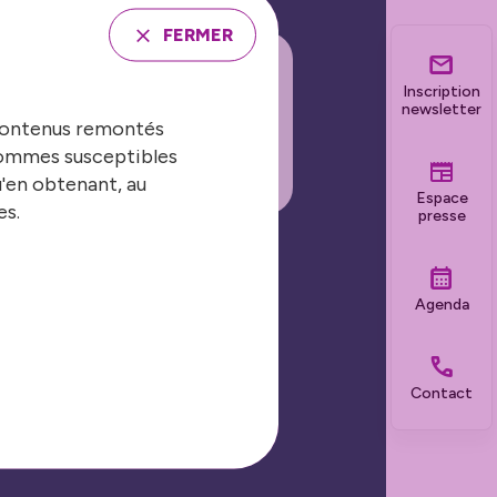
FERMER
Inscription
INSCRIRE À LA
newsletter
 contenus remontés
EWSLETTER
 sommes susceptibles
u'en obtenant, au
Espace
es.
presse
Nos grands événements
Agenda
Les Journées Nationales
Contact
Biennale de la sécurité et de la
prévention