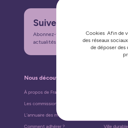
Suivez nos informatio
Cookies Afin de v
Abonnez-vous aux lettres d'informations
des réseaux sociaux
actualités.
de déposer des c
pr
Nous découvrir
Nos acti
À propos de France urbaine
Vivre ense
Les commissions
Ressources
L’annuaire des membres
Nouvelles 
Comment adhérer ?
Ville durable