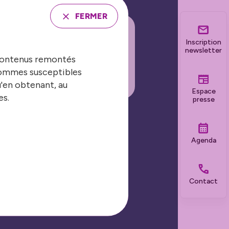
FERMER
Inscription
INSCRIRE À LA
newsletter
 contenus remontés
EWSLETTER
 sommes susceptibles
u'en obtenant, au
Espace
es.
presse
Nos grands événements
Agenda
Les Journées Nationales
Contact
Biennale de la sécurité et de la
prévention