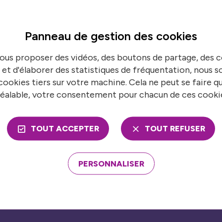
Panneau de gestion des
cookies
ns en temps réel
S’
ous proposer des vidéos, des boutons de partage, des
 de France urbaine pour suivre toutes nos
N
 et d'élaborer des statistiques de fréquentation, nous
ookies tiers sur votre machine. Cela ne peut se faire q
éalable, votre consentement pour chacun de ces cooki
TOUT ACCEPTER
TOUT REFUSER
ons
Nos publications
mble
PERSONNALISER
Presse
économies