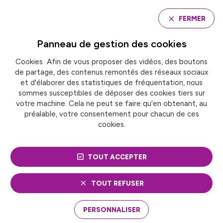
Panneau de gestion des cookies
FERMER
Panneau de gestion des
cookies
Cookies Afin de vous proposer des vidéos, des boutons
Accueil
de partage, des contenus remontés des réseaux sociaux
WEBINAIRE GRANDE COLLECTE DU SPORT ET FILIERE
REP
et d'élaborer des statistiques de fréquentation, nous
sommes susceptibles de déposer des cookies tiers sur
votre machine. Cela ne peut se faire qu'en obtenant, au
préalable, votre consentement pour chacun de ces
ÉVÉNEMENT
Sport
cookies.
WEBINAIRE GRANDE
TOUT ACCEPTER
COLLECTE DU SPORT ET
FILIERE REP
TOUT REFUSER
PERSONNALISER
Dans le cadre de la Grande Cause Nationale 2024,
une Grande Collecte du Sport va être organisée du