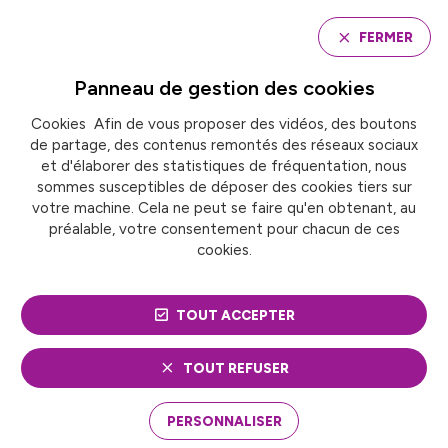
Panneau de gestion des cookies
FERMER
Panneau de gestion des
cookies
Cookies Afin de vous proposer des vidéos, des boutons
Accueil
de partage, des contenus remontés des réseaux sociaux
VIEILLISSEMENT DE LA POPULATION : NOUS NE
POUVONS FAIRE L’IMPASSE D’UN VÉRITABLE DÉBAT
et d'élaborer des statistiques de fréquentation, nous
PARLEMENTAIRE
sommes susceptibles de déposer des cookies tiers sur
votre machine. Cela ne peut se faire qu'en obtenant, au
préalable, votre consentement pour chacun de ces
cookies.
ACTUALITÉ
Solidarités et cohésion sociale
VIEILLISSEMENT DE LA
TOUT ACCEPTER
POPULATION : NOUS NE
TOUT REFUSER
POUVONS FAIRE
PERSONNALISER
L’IMPASSE D’UN