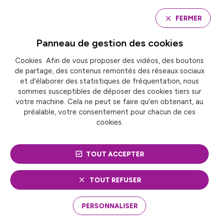
Panneau de gestion des cookies
FERMER
Panneau de gestion des
cookies
Cookies Afin de vous proposer des vidéos, des boutons
Accueil
de partage, des contenus remontés des réseaux sociaux
SIGNATURE DU CONTRAT DE FILIERE TOURISME
D’AFFAIRES : FRANCE URBAINE S’ENGAGE POUR UN
et d'élaborer des statistiques de fréquentation, nous
EVENEMENTIEL DURABLE
sommes susceptibles de déposer des cookies tiers sur
votre machine. Cela ne peut se faire qu'en obtenant, au
préalable, votre consentement pour chacun de ces
cookies.
ACTUALITÉ
Tourisme
SIGNATURE DU CONTRAT
TOUT ACCEPTER
DE FILIERE TOURISME
TOUT REFUSER
D’AFFAIRES : FRANCE
PERSONNALISER
URBAINE S’ENGAGE