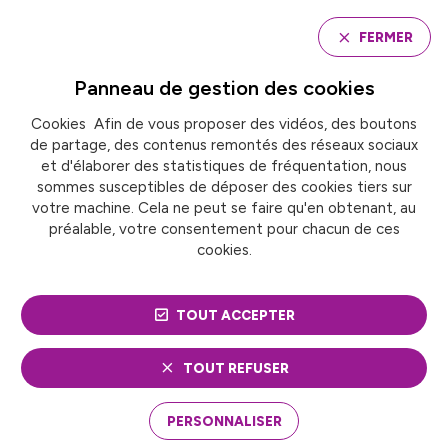
Panneau de gestion des cookies
FERMER
Panneau de gestion des
cookies
Cookies Afin de vous proposer des vidéos, des boutons
Accueil
de partage, des contenus remontés des réseaux sociaux
RÉPONSES DU GOUVERNEMENT AUX VIOLENCES
URBAINES ET MESURES À VENIR SUR LA SÉCURITÉ, LA
et d'élaborer des statistiques de fréquentation, nous
TRANQUILLITÉ PUBLIQUE ET LA PRÉVENTION
sommes susceptibles de déposer des cookies tiers sur
votre machine. Cela ne peut se faire qu'en obtenant, au
préalable, votre consentement pour chacun de ces
cookies.
ACTUALITÉ
Sécurité et prévention
RÉPONSES DU
TOUT ACCEPTER
GOUVERNEMENT AUX
TOUT REFUSER
VIOLENCES URBAINES ET
PERSONNALISER
MESURES À VENIR SUR